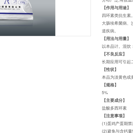
【作用与用途】
四环素类抗生素
大肠埃希菌病、
道疾病。
【用法与用量】
以本品计。混饮：
【不良反应】
长期应用可引起
【性状】
本品为淡黄色或
【规格】
5%
【主要成分】
盐酸多西环素
【注意事项】
(1)蛋鸡产蛋期
(2)避免与含钙