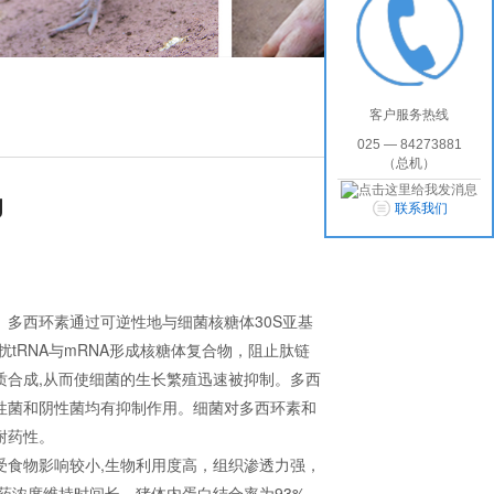
客户服务热线
025 — 84273881
（总机）
g
联系我们
。多西环素通过可逆性地与细菌核糖体30S亚基
扰tRNA与mRNA形成核糖体复合物，阻止肽链
质合成,从而使细菌的生长繁殖迅速被抑制。多西
性菌和阴性菌均有抑制作用。细菌对多西环素和
耐药性。
受食物影响较小,生物利用度高，组织渗透力强，
血药浓度维持时间长。猪体内蛋白结合率为93%。