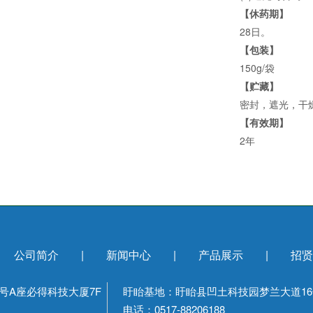
【休药期】
28日。
【包装】
150g/袋
【贮藏】
密封，遮光，干
【有效期】
2年
|
公司简介
|
新闻中心
|
产品展示
|
招贤
号A座必得科技大厦7F
盱眙基地：盱眙县凹土科技园梦兰大道16
电话：0517-88206188