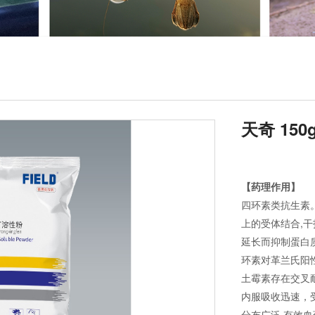
天奇 150
【药理作用】
四环素类抗生素
上的受体结合,干
延长而抑制蛋白
环素对革兰氏阳
土霉素存在交叉
内服吸收迅速，
分布广泛,有效