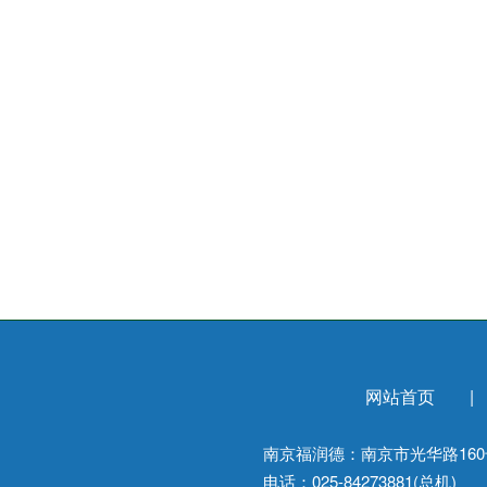
网站首页
南京福润德：南京市光华路160
电话：025-84273881(总机)