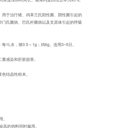
。用于治疗猪、鸡革兰氏阳性菌、阴性菌引起的
沙门氏菌病、巴氏杆菌病以及支原体引起的呼吸
每1L水，猪0.5～1g；鸡6g。连用3~5日。
二重感染和肝脏损害。
黄色结晶性粉末。
禁用。
量较高的饲料同时服用。