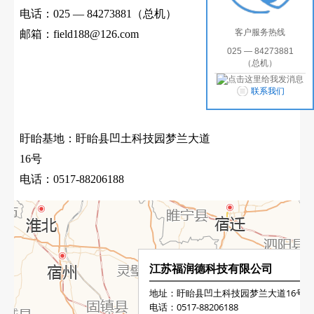
电话：
025 — 84273881（总机）
客户服务热线
邮箱：
field188@126.com
025 — 84273881
（总机）
联系我们
盱眙基地：
盱眙县凹土科技园梦兰大道
16号
电话：
0517-88206188