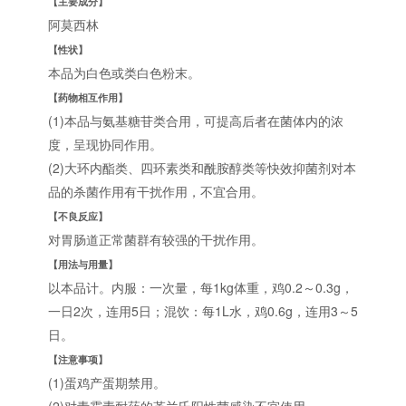
【主要成分】
阿莫西林
【性状】
本品为白色或类白色粉末。
【药物相互作用】
(1)本品与氨基糖苷类合用，可提高后者在菌体内的浓
度，呈现协同作用。
(2)大环内酯类、四环素类和酰胺醇类等快效抑菌剂对本
品的杀菌作用有干扰作用，不宜合用。
【不良反应】
对胃肠道正常菌群有较强的干扰作用。
【用法与用量】
以本品计。内服：一次量，每1kg体重，鸡0.2～0.3g，
一日2次，连用5日；混饮：每1L水，鸡0.6g，连用3～5
日。
【注意事项】
(1)蛋鸡产蛋期禁用。