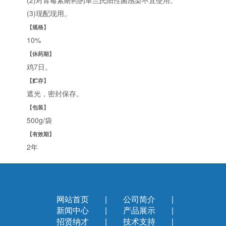
(2)对青霉素耐药的革兰氏阳性菌感染不宜使用。
(3)现配现用。
【规格】
10%
【休药期】
鸡7日。
【贮存】
遮光，密封保存。
【包装】
500g/袋
【有效期】
2年
网站首页
|
公司简介
|
新闻中心
|
产品展示
|
招贤纳才
|
技术支持
|