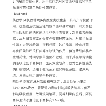
β-内酰胺类抗生素。用于治疗鸡对阿莫西林敏感的革兰
氏阳性菌和革兰氏阴性菌感染。
【药理作用】
药效学 阿莫西林属β-内酰胺类抗生素，具有广谱抗菌作
用。抗菌谱及抗菌活性与氨苄西林基本相同，对大多数
革兰氏阳性菌的抗菌活性稍弱于青霉素，对青霉素酶敏
感，故对耐青霉素的金黄色葡萄球菌无效。对革兰氏阴
性菌如大肠埃希菌、变形杆菌、沙门氏菌、嗜血杆菌、
布鲁氏菌和巴氏杆菌等有较强的作用，但这些细菌易产
生耐药性。对铜绿假单胞菌不敏感。由于其在单胃动物
的吸收比氨苄西林好，血药浓度较高，故对全身性感染
的疗效较好。适用于敏感菌所致的呼吸系统、泌尿系
统、皮肤及软组织等全身感染。
药动学 阿莫西林对胃酸相当稳定，单胃动物内服后
74%~92%吸收。胃肠道内容物影响其吸收速率，但不
影响吸收程度，故可混饲给药。同等剂量内服后，阿莫
西林血清浓度比氨苄西林高1.5~3倍。