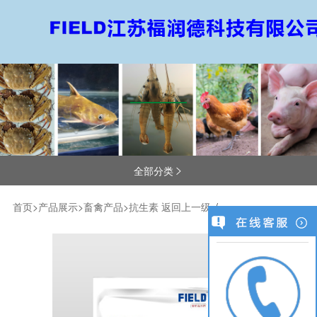
全部分类

首页
>
产品展示
>
畜禽产品
>
抗生素
返回上一级
/