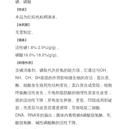
碘、磷酸
【性状】
本品为红棕色粘稠液体。
【休药期】
无需制定。
【规格】
活性碘1.8%-2.0%(g/g)，
磷酸16.0%-18.0%(g/g)。
【药理作用】
含碘消毒剂。碘取代共价氢的能力强，它通过与OH、
NH、CH、SH基团的作用影响微生物的存活：蛋白质、
酶、核酸发生致死性结构变化；蛋白质合成受阻；细胞
呼吸酶活性丧失；不饱和脂肪酸的物理性质发生改变，
膜的流动性下降；芽孢发生肿胀、变形、凹隐或局部破
损；壳质层与皮质层通透屏障，导致吡啶二羧酸、
DNA、RNA等的漏出；菌体内葡萄糖6磷酸脱氢酶、乳
酸脱氢酶、碱性磷酸酶的活性下降。