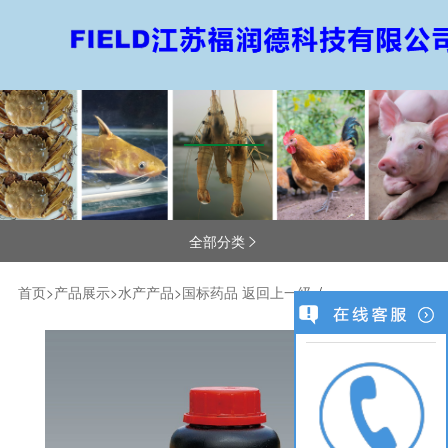
全部分类

首页
>
产品展示
>
水产产品
>
国标药品
返回上一级
/